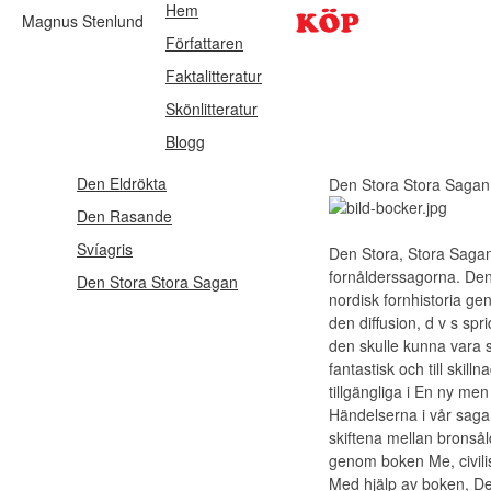
Hem
Magnus Stenlund
Författaren
Faktalitteratur
Skönlitteratur
Blogg
Den Eldrökta
Den Stora Stora Sagan
Den Rasande
Svíagris
Den Stora, Stora Saga
fornålderssagorna. Den
Den Stora Stora Sagan
nordisk fornhistoria ge
den diffusion, d v s sp
den skulle kunna vara s
fantastisk och till skil
tillgängliga i
En ny men 
Händelserna i vår saga 
skiftena mellan bronsål
genom boken
Me
, civ
Med hjälp av boken,
De