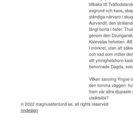
tillbaka till Tvåflodsla
avgrund och kaos, ska
ständiga närvaro i sk
Aurvandil
, den strålan
långt borta i öster. T
genom den Dzungariska
Kalevalas helveten. Allt
i mörkret, utan att säk
och vad som möter dem 
sitt ymnighetshorn kast
behornade Dagda, svea
Vilken sanning Yngve och
den tomma väggen: hur 
fram vår allra djupaste 
utsiktslös?
© 2022 magnusstenlund.se, all rights reserved
nndesign